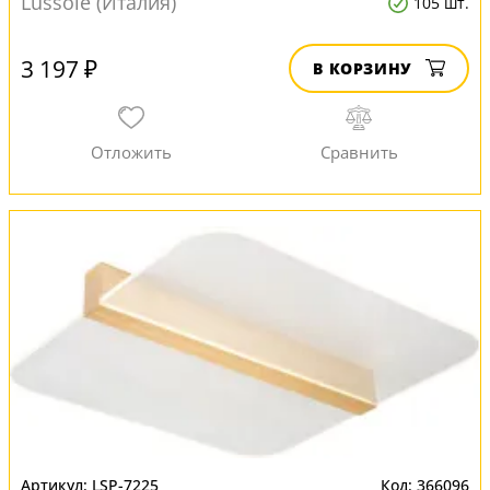
Lussole (Италия)
105 шт.
3 197 ₽
В КОРЗИНУ
LSP-7225
366096