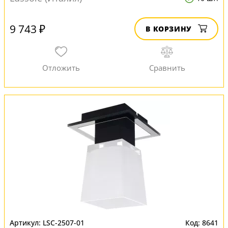
9 743 ₽
В КОРЗИНУ
LSC-2507-01
8641