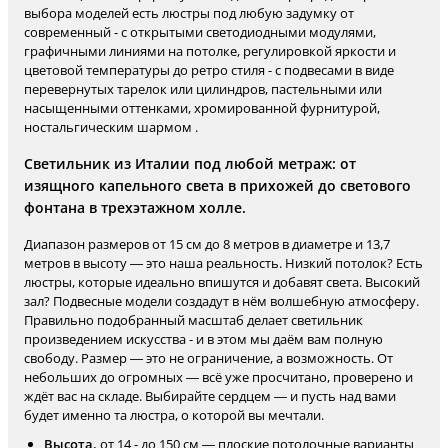
выбора моделей есть люстры под любую задумку от
современный - с открытыми светодиодными модулями,
графичными линиями на потолке, регулировкой яркости и
цветовой температуры до ретро стиля - с подвесами в виде
перевернутых тарелок или цилиндров, пастельными или
насыщенными оттенками, хромированной фурнитурой,
ностальгическим шармом .
Светильник из Италии под любой метраж: от
изящного капельного света в прихожей до светового
фонтана в трехэтажном холле.
Диапазон размеров от 15 см до 8 метров в диаметре и 13,7
метров в высоту — это наша реальность. Низкий потолок? Есть
люстры, которые идеально впишутся и добавят света. Высокий
зал? Подвесные модели создадут в нём волшебную атмосферу.
Правильно подобранный масштаб делает светильник
произведением искусства - и в этом мы даём вам полную
свободу. Размер — это не ограничение, а возможность. От
небольших до огромных — всё уже просчитано, проверено и
ждёт вас на складе. Выбирайте сердцем — и пусть над вами
будет именно та люстра, о которой вы мечтали.
Высота.
от 14 - до 150 см — плоские потолочные варианты