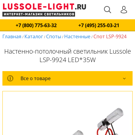
+7 (800) 775-63-32
+7 (495) 255-03-21
Главная
Каталог
Споты
Настенные
Спот LSP-9924
/
/
/
/
Настенно-потолочный светильник Lussole
LSP-9924 LED*35W
Все о товаре
Все о товаре
Комплект лампочек
Вся коллекция